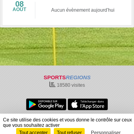
08
AOÛT
Aucun évènement aujourd'hui
SPORTS
REGIONS
18580
visites
Charte cookies
Gestion des cookies
Ce site utilise des cookies et vous donne le contrôle sur ceux
Informations légales
Signaler un contenu inapproprié
que vous souhaitez activer
Tout accepter
Tout refuser
Personnaliser
Envie de participer ?
Connexion