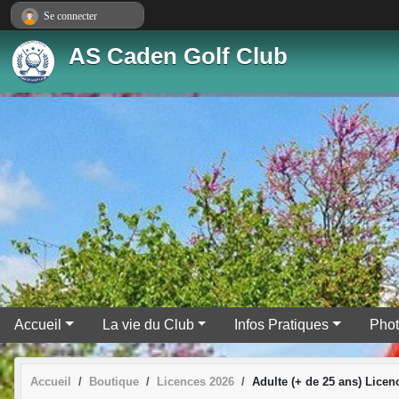
Panneau de gestion des cookies
Se connecter
AS Caden Golf Club
Accueil
La vie du Club
Infos Pratiques
Pho
Accueil
Boutique
Licences 2026
Adulte (+ de 25 ans) Lice