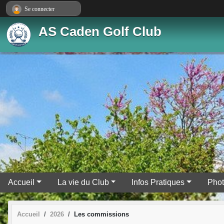
Panneau de gestion des cookies
Se connecter
AS Caden Golf Club
Accueil
La vie du Club
Infos Pratiques
Pho
Accueil
2026
Les commissions