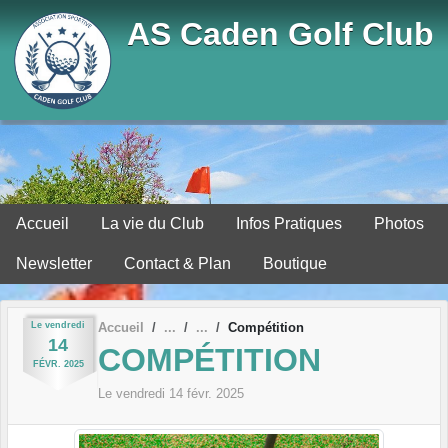
Panneau de gestion des cookies
AS Caden Golf Club
Accueil
La vie du Club
Infos Pratiques
Photos
Newsletter
Contact & Plan
Boutique
Le
vendredi
Accueil
Compétition
14
COMPÉTITION
FÉVR.
2025
Le
vendredi
14
févr.
2025