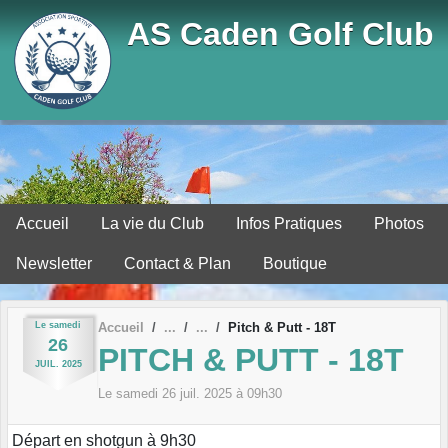
Panneau de gestion des cookies
AS Caden Golf Club
Accueil
La vie du Club
Infos Pratiques
Photos
Newsletter
Contact & Plan
Boutique
Le
samedi
Accueil
Pitch & Putt - 18T
26
PITCH & PUTT - 18T
JUIL.
2025
Le
samedi
26
juil.
2025
à 09h30
Départ en shotgun à 9h30