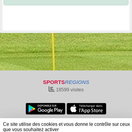
SPORTS
REGIONS
18599
visites
Charte cookies
Gestion des cookies
Ce site utilise des cookies et vous donne le contrôle sur ceux
Informations légales
Signaler un contenu inapproprié
que vous souhaitez activer