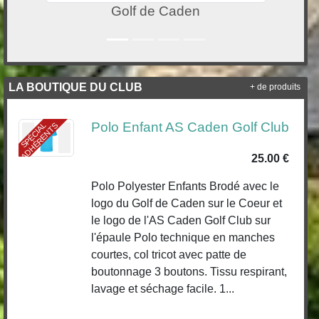
Claude Gilbert
LA BOUTIQUE DU CLUB
+ de produits
Polo Enfant AS Caden Golf Club
S
P
É
C
I
A
L
A
D
H
É
R
E
N
T
S
25.00 €
Polo Polyester Enfants Brodé avec le
logo du Golf de Caden sur le Coeur et
le logo de l'AS Caden Golf Club sur
l'épaule Polo technique en manches
courtes, col tricot avec patte de
boutonnage 3 boutons. Tissu respirant,
lavage et séchage facile. 1...