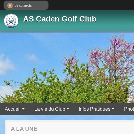
Panneau de gestion des cookies
Se connecter
AS Caden Golf Club
Accueil
La vie du Club
Infos Pratiques
Pho
A LA UNE