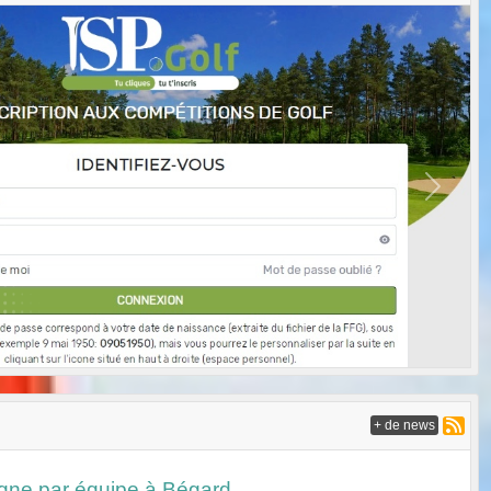
Next
+ de news
gne par équipe à Bégard