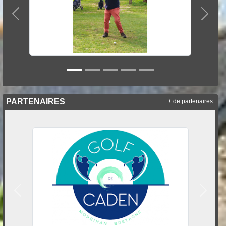
Précedent
Suiva
PARTENAIRES
+ de partenaires
Précedent
Suivan